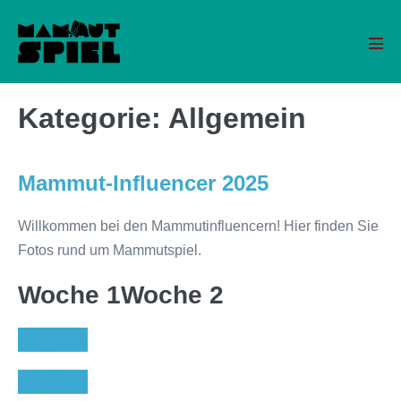
Zum
Inhalt
Men
springen
Scha
Kategorie:
Allgemein
Mammut-Influencer 2025
Willkommen bei den Mammutinfluencern! Hier finden Sie
Fotos rund um Mammutspiel.
Woche 1
Woche 2
Tag 1
Tag 6
Tag 2
Tag 7