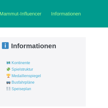
Mammut-Influencer
Informationen
Informationen
Kontinente
Spielstruktur
Medaillenspiegel
Busfahrpläne
Speiseplan