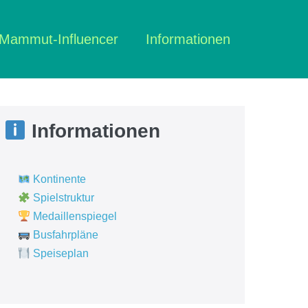
Mammut-Influencer
Informationen
Informationen
Kontinente
Spielstruktur
Medaillenspiegel
Busfahrpläne
Speiseplan