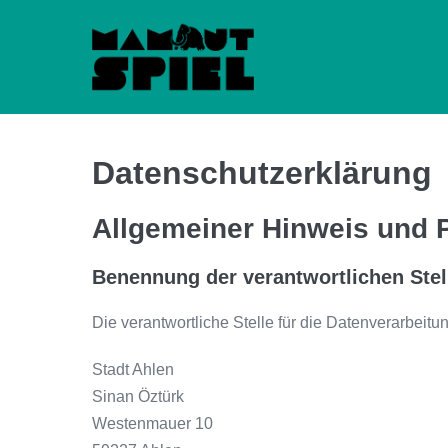
Zum
Inhalt
springen
Datenschutzerklärung
Allgemeiner Hinweis und P
Benennung der verantwortlichen Stel
Die verantwortliche Stelle für die Datenverarbeitun
Stadt Ahlen
Sinan Öztürk
Westenmauer 10